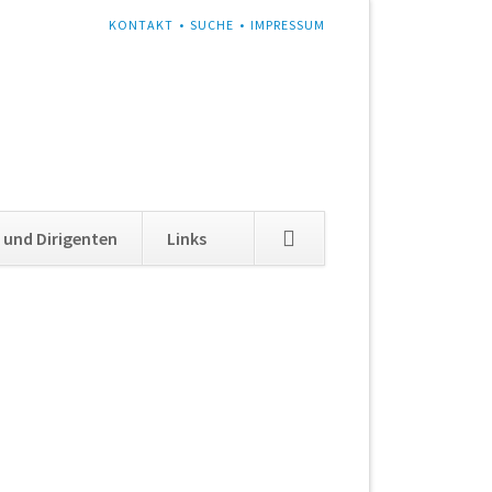
NAVIGATION
KONTAKT
SUCHE
IMPRESSUM
ÜBERSPRINGEN
Navigation
 und Dirigenten
Links
überspringen