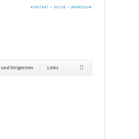
NAVIGATION
KONTAKT
SUCHE
IMPRESSUM
ÜBERSPRINGEN
Navigation
 und Dirigenten
Links
überspringen