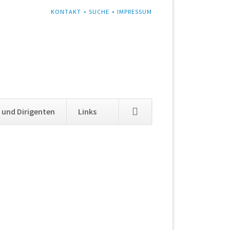
NAVIGATION
KONTAKT
SUCHE
IMPRESSUM
ÜBERSPRINGEN
Navigation
 und Dirigenten
Links
überspringen