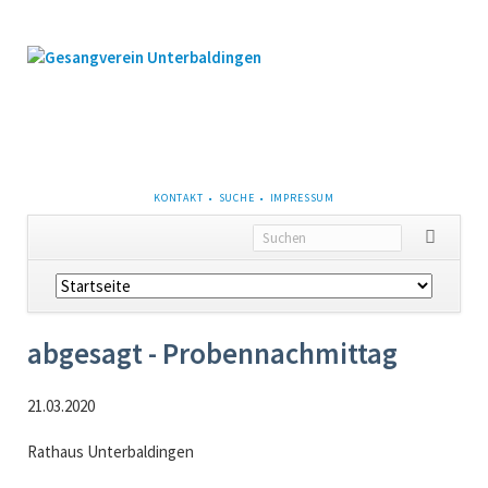
NAVIGATION
KONTAKT
SUCHE
IMPRESSUM
ÜBERSPRINGEN
Navigation
überspringen
abgesagt - Probennachmittag
21.03.2020
Rathaus Unterbaldingen