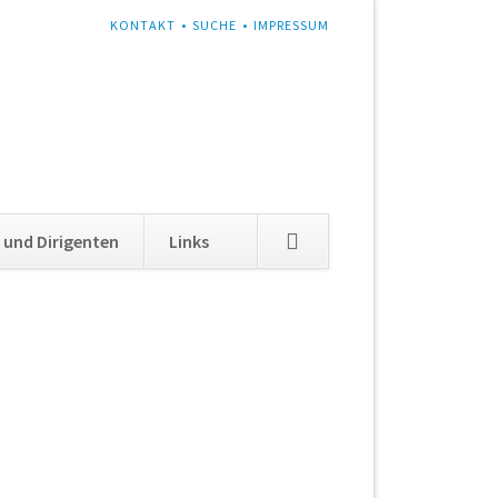
NAVIGATION
KONTAKT
SUCHE
IMPRESSUM
ÜBERSPRINGEN
Navigation
 und Dirigenten
Links
überspringen