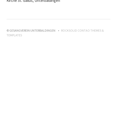
Kirche St. Gallus, Unterbaldingen
© GESANGVEREIN UNTERBALDINGEN
ROCKSOLID CONTAO THEMES &
TEMPLATES