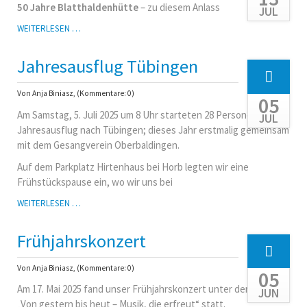
50 Jahre Blatthaldenhütte
– zu diesem Anlass
JUL
50
WEITERLESEN …
JAHRE
BLATTHALDENHÜTTE
Jahresausflug Tübingen
Von Anja Biniasz, (Kommentare: 0)
05
Am Samstag, 5. Juli 2025 um 8 Uhr starteten 28 Personen zum
JUL
Jahresausflug nach Tübingen; dieses Jahr erstmalig gemeinsam
mit dem Gesangverein Oberbaldingen.
Auf dem Parkplatz Hirtenhaus bei Horb legten wir eine
Frühstückspause ein, wo wir uns bei
JAHRESAUSFLUG
WEITERLESEN …
TÜBINGEN
Frühjahrskonzert
Von Anja Biniasz, (Kommentare: 0)
05
Am 17. Mai 2025 fand unser Frühjahrskonzert unter dem Motto
JUN
„Von gestern bis heut – Musik, die erfreut“ statt.