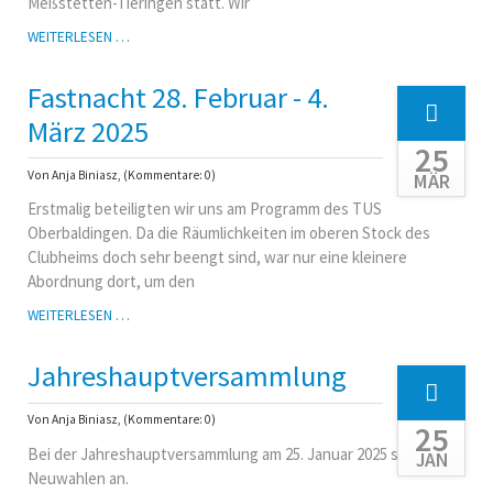
Meßstetten-Tieringen statt. Wir
PROBENWOCHENENDE
WEITERLESEN …
12./13.
APRIL
Fastnacht 28. Februar - 4.
2025
März 2025
25
Von Anja Biniasz, (Kommentare: 0)
MÄR
Erstmalig beteiligten wir uns am Programm des TUS
Oberbaldingen. Da die Räumlichkeiten im oberen Stock des
Clubheims doch sehr beengt sind, war nur eine kleinere
Abordnung dort, um den
FASTNACHT
WEITERLESEN …
28.
FEBRUAR
Jahreshauptversammlung
-
4.
MÄRZ
Von Anja Biniasz, (Kommentare: 0)
25
2025
Bei der Jahreshauptversammlung am 25. Januar 2025 standen
JAN
Neuwahlen an.